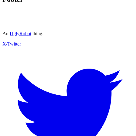
An
UglyRobot
thing.
X/Twitter