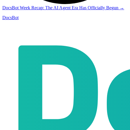
DocsBot Week Recap: The AI Agent Era Has Officially Begun
→
DocsBot